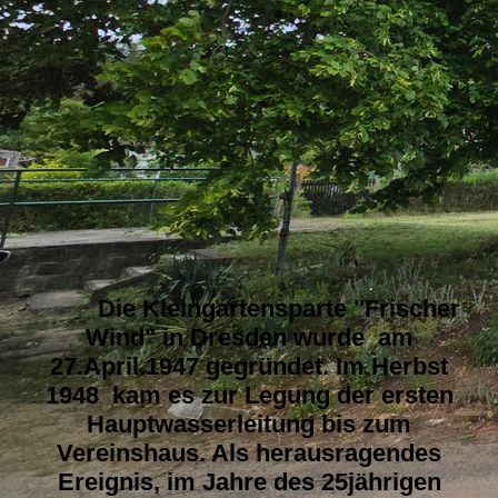
3D_Teil2
Die Kleingartensparte "Frischer
Wind" in Dresden wurde am
27.April.1947 gegründet. Im Herbst
1948 kam es zur Legung der ersten
Hauptwasserleitung bis zum
Vereinshaus. Als herausragendes
Ereignis, im Jahre des 25jährigen